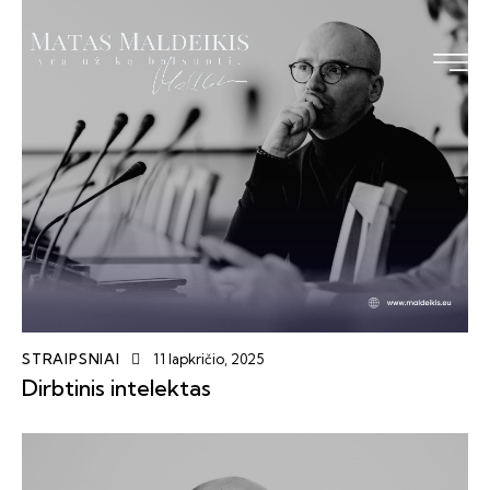
Pagrindinis
Straipsniai
Knyga
Vizija TS-LKD
Bendraukime
STRAIPSNIAI
11 lapkričio, 2025
Dirbtinis intelektas