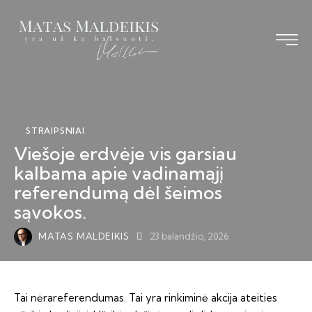
Pagrindinis
Straipsniai
STRAIPSNIAI
Knyga
Viešoje erdvėje vis garsiau
kalbama apie vadinamąjį
Vizija TS-LKD
referendumą dėl šeimos
Bendraukime
sąvokos.
MATAS MALDEIKIS
23 balandžio, 2026
Tai nėrareferendumas. Tai yra rinkiminė akcija ateities