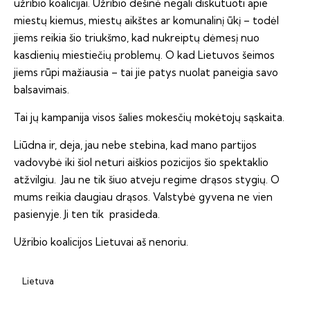
užribio koalicijai. Užribio dešinė negali diskutuoti apie
miestų kiemus, miestų aikštes ar komunalinį ūkį – todėl
jiems reikia šio triukšmo, kad nukreiptų dėmesį nuo
kasdienių miestiečių problemų. O kad Lietuvos šeimos
jiems rūpi mažiausia – tai jie patys nuolat paneigia savo
balsavimais.
Tai jų kampanija visos šalies mokesčių mokėtojų sąskaita.
Liūdna ir, deja, jau nebe stebina, kad mano partijos
vadovybė iki šiol neturi aiškios pozicijos šio spektaklio
atžvilgiu. Jau ne tik šiuo atveju regime drąsos stygių. O
mums reikia daugiau drąsos. Valstybė gyvena ne vien
pasienyje. Ji ten tik prasideda.
Užribio koalicijos Lietuvai aš nenoriu.
Lietuva