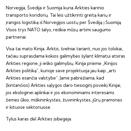
Norvegija, Švedija ir Suomija kuria Arkties karinio
transporto koridorių. Tai leis užtikrinti greitą karių ir
įrangos logistiką iš Norvegijos uostų per Švediją į Suomiją.
Visos trys NATO šalys, reiškia mūsų artimi saugumo
partneriai.
Visa tai mato Kinija. Arktis, švelniai tariant, nuo jos tolokai,
tačiau suprasdama kokios galimybės šylant klimatui atsiras
Arkties regione, ji ieško galimybių. Kinija priėmė „Kinijos
Arkties politiką”, kurioje save projektuoja jau kaip „arti
Arkties esančia valstybe”. Jame pabrėžiama, kad
(kintančios) Arkties sąlygos daro tiesioginį poveikį Kinijai,
jos ekologinei aplinkai ir jos ekonominiams interesams
žemės ūkio, miškininkystės, žuvininkystės, jūrų pramonės
ir kituose sektoriuose.
Tylus karas dėl Arkties įsibėgėja.