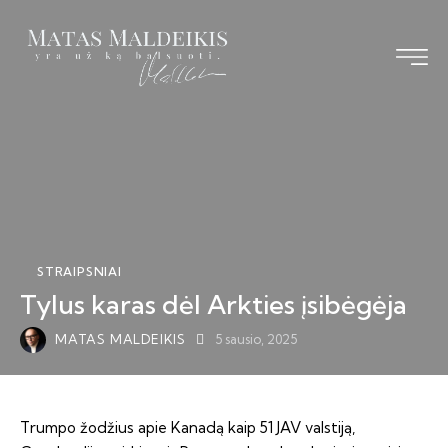
Pagrindinis
Straipsniai
Knyga
Vizija TS-LKD
STRAIPSNIAI
Bendraukime
Tylus karas dėl Arkties įsibėgėja
MATAS MALDEIKIS
5 sausio, 2025
Trumpo žodžius apie Kanadą kaip 51 JAV valstiją,