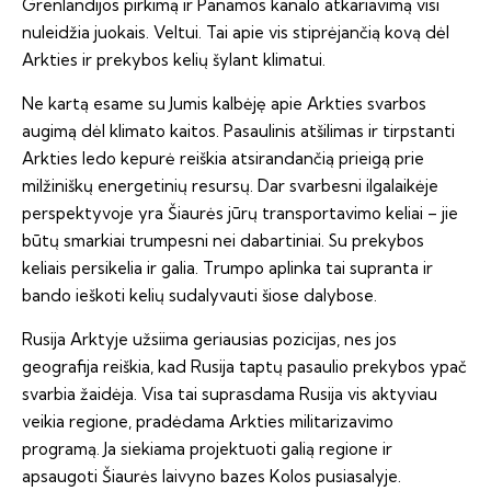
Grenlandijos pirkimą ir Panamos kanalo atkariavimą visi
nuleidžia juokais. Veltui. Tai apie vis stiprėjančią kovą dėl
Arkties ir prekybos kelių šylant klimatui.
Ne kartą esame su Jumis kalbėję apie Arkties svarbos
augimą dėl klimato kaitos. Pasaulinis atšilimas ir tirpstanti
Arkties ledo kepurė reiškia atsirandančią prieigą prie
milžiniškų energetinių resursų. Dar svarbesni ilgalaikėje
perspektyvoje yra Šiaurės jūrų transportavimo keliai – jie
būtų smarkiai trumpesni nei dabartiniai. Su prekybos
keliais persikelia ir galia. Trumpo aplinka tai supranta ir
bando ieškoti kelių sudalyvauti šiose dalybose.
Rusija Arktyje užsiima geriausias pozicijas, nes jos
geografija reiškia, kad Rusija taptų pasaulio prekybos ypač
svarbia žaidėja. Visa tai suprasdama Rusija vis aktyviau
veikia regione, pradėdama Arkties militarizavimo
programą. Ja siekiama projektuoti galią regione ir
apsaugoti Šiaurės laivyno bazes Kolos pusiasalyje.