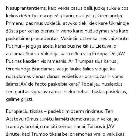
Nesuprantantiems, kaip veikia casus belli, juoką sukėlė tos
kelios dešimtys europiečių karių, nusiųstų į Grenlandiją.
Primenu: pas mus vokiečių atvyks tiek, kiek kare Ukrainoje
žūsta per kelias dienas. Ir vieno kario nužudymas yra karo
paskelbimo precedentas. Vokiečių užtenka, nes tai žinutė
Putinui – jeigu jis ateis, karas bus ne tik su Lietuva, o
automatiškai su Vokietija, kas reiškia visą Europą. Dėl JAV
Putinas kasdien vis ramesnis. Ar Trumpas siųs karius į
Grenlandiją žinodamas, kas jo laukia šalies viduje, kai
nužudomas vienas danas, vokietis ar prancūzas ir šioms
šalims JAV de facto paskelbia karą? Todėl jau nusileidus
ten gautas signalas: ramiai, nieko nebus, tikslas pasiektas,
galime grįžti.
Europiečių tikslas – pasiekti midterm rinkimus. Ten
Atstovų rūmus turėtų laimėti demokratai, ir vaiką jau
tramdys broliai, o ne kiti šeimos nariai. Tai bus ir JAV
žinutė, kad Trumpo tikslai bei priemonės yra jo vaikiškas