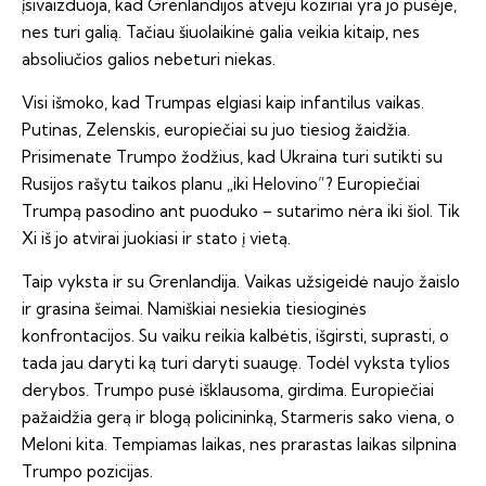
įsivaizduoja, kad Grenlandijos atveju koziriai yra jo pusėje,
nes turi galią. Tačiau šiuolaikinė galia veikia kitaip, nes
absoliučios galios nebeturi niekas.
Visi išmoko, kad Trumpas elgiasi kaip infantilus vaikas.
Putinas, Zelenskis, europiečiai su juo tiesiog žaidžia.
Prisimenate Trumpo žodžius, kad Ukraina turi sutikti su
Rusijos rašytu taikos planu „iki Helovino”? Europiečiai
Trumpą pasodino ant puoduko – sutarimo nėra iki šiol. Tik
Xi iš jo atvirai juokiasi ir stato į vietą.
Taip vyksta ir su Grenlandija. Vaikas užsigeidė naujo žaislo
ir grasina šeimai. Namiškiai nesiekia tiesioginės
konfrontacijos. Su vaiku reikia kalbėtis, išgirsti, suprasti, o
tada jau daryti ką turi daryti suaugę. Todėl vyksta tylios
derybos. Trumpo pusė išklausoma, girdima. Europiečiai
pažaidžia gerą ir blogą policininką, Starmeris sako viena, o
Meloni kita. Tempiamas laikas, nes prarastas laikas silpnina
Trumpo pozicijas.