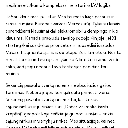
nepilnavertiškumo kompleksas, ne istorinė JAV logika.
Tačiau klausimas jau kitur. Visa tai mato likęs pasaulis ir
ramiai ruošiasi. Europa tvarkosi Mercosur’ą. Tyliai su kinais
sprendžiami klausimai dėl elektromobilių dempingo ir kiti
klausimai. Kanada praėjusią savaitę sėdėjo Kinijoje. Jei Xi
strategiškai susidėlios prioritetus ir nuosekliai išnaudos
Vakarų fragmentaciją, jis iš šio etapo išeis laimėtoju. Nes tu
negali turėti rimtesnių santykių su šalimi, kuri ramiu veidu
sako, kad jeigu negaus tavo teritorijos padidins tau
muitus.
Sekančią pasaulio tvarką nulems ne absoliučios galios
turėjimas. Nebėra jėgos, kuri gali galią primesti viena.
Sekančią pasaulio tvarką nulems tai, kas kokius
sąjungininkus ir jų rinkas turi. „Dabar visi moka žaisti
krepšinį” geopolitikoje reiškia: jeigu nori laimėti – rinkis
sąjungininkus ir vienyk jų rinkas. Mes situacijoje, kai net