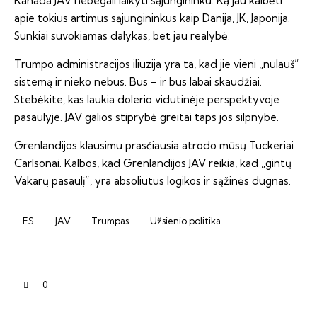
Kanada JAV nebegali laikyti sąjungininku. Ką jau kalbėti
apie tokius artimus sąjungininkus kaip Danija, JK, Japonija.
Sunkiai suvokiamas dalykas, bet jau realybė.
Trumpo administracijos iliuzija yra ta, kad jie vieni „nulauš”
sistemą ir nieko nebus. Bus – ir bus labai skaudžiai.
Stebėkite, kas laukia dolerio vidutinėje perspektyvoje
pasaulyje. JAV galios stiprybė greitai taps jos silpnybe.
Grenlandijos klausimu prasčiausia atrodo mūsų Tuckeriai
Carlsonai. Kalbos, kad Grenlandijos JAV reikia, kad „gintų
Vakarų pasaulį”, yra absoliutus logikos ir sąžinės dugnas.
ES
JAV
Trumpas
Užsienio politika
0