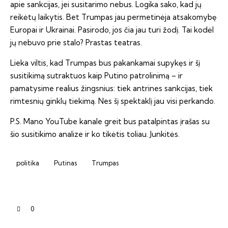
apie sankcijas, jei susitarimo nebus. Logika sako, kad jų
reikėtų laikytis. Bet Trumpas jau permetinėja atsakomybę
Europai ir Ukrainai. Pasirodo, jos čia jau turi žodį. Tai kodėl
jų nebuvo prie stalo? Prastas teatras.
Lieka viltis, kad Trumpas bus pakankamai supykęs ir šį
susitikimą sutraktuos kaip Putino patrolinimą – ir
pamatysime realius žingsnius: tiek antrines sankcijas, tiek
rimtesnių ginklų tiekimą. Nes šį spektaklį jau visi perkando.
P.S. Mano YouTube kanale greit bus patalpintas įrašas su
šio susitikimo analize ir ko tikėtis toliau. Junkitės.
politika
Putinas
Trumpas
0