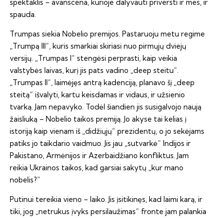
spektaklis – avanscena, kurioje dalyvauti priversti ir mes, ir
spauda.
Trumpas siekia Nobelio premijos. Pastaruoju metu regime
„Trumpą III“, kuris smarkiai skiriasi nuo pirmųjų dviejų
versijų. „Trumpas I“ stengėsi perprasti, kaip veikia
valstybės laivas, kurį jis pats vadino „deep steitu“.
„Trumpas II“, laimėjęs antrą kadenciją, planavo šį „deep
steitą“ išvalyti, kartu keisdamas ir vidaus, ir užsienio
tvarką. Jam nepavyko. Todėl šiandien jis susigalvojo naują
žaisliuką – Nobelio taikos premiją. Jo akyse tai kelias į
istoriją kaip vienam iš „didžiųjų“ prezidentų, o jo sekėjams
patiks jo taikdario vaidmuo. Jis jau „sutvarkė” Indijos ir
Pakistano, Armėnijos ir Azerbaidžiano konfliktus. Jam
reikia Ukrainos taikos, kad garsiai sakytų „kur mano
nobelis?”
Putinui tereikia vieno – laiko. Jis įsitikinęs, kad laimi karą, ir
tiki, jog „netrukus įvyks persilaužimas“ fronte jam palankia