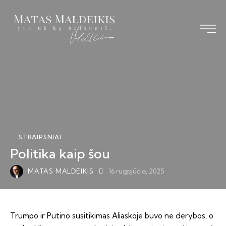
Pagrindinis
Straipsniai
Knyga
Vizija TS-LKD
STRAIPSNIAI
Bendraukime
Politika kaip šou
MATAS MALDEIKIS
16 rugpjūčio, 2025
Trumpo ir Putino susitikimas Aliaskoje buvo ne derybos, o