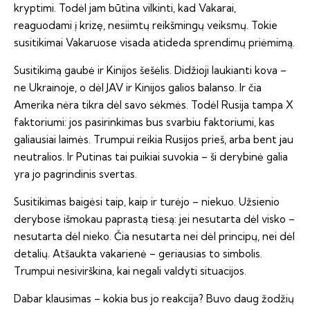
kryptimi. Todėl jam būtina vilkinti, kad Vakarai,
reaguodami į krizę, nesiimtų reikšmingų veiksmų. Tokie
susitikimai Vakaruose visada atideda sprendimų priėmimą.
Susitikimą gaubė ir Kinijos šešėlis. Didžioji laukianti kova –
ne Ukrainoje, o dėl JAV ir Kinijos galios balanso. Ir čia
Amerika nėra tikra dėl savo sėkmės. Todėl Rusija tampa X
faktoriumi: jos pasirinkimas bus svarbiu faktoriumi, kas
galiausiai laimės. Trumpui reikia Rusijos prieš, arba bent jau
neutralios. Ir Putinas tai puikiai suvokia – ši derybinė galia
yra jo pagrindinis svertas.
Susitikimas baigėsi taip, kaip ir turėjo – niekuo. Užsienio
derybose išmokau paprastą tiesą: jei nesutarta dėl visko –
nesutarta dėl nieko. Čia nesutarta nei dėl principų, nei dėl
detalių. Atšaukta vakarienė – geriausias to simbolis.
Trumpui nesivirškina, kai negali valdyti situacijos.
Dabar klausimas – kokia bus jo reakcija? Buvo daug žodžių