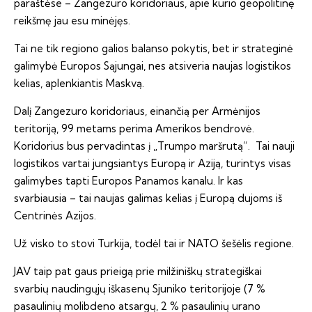
paraštėse – Zangezuro koridoriaus, apie kurio geopolitinę
reikšmę jau esu minėjęs.
Tai ne tik regiono galios balanso pokytis, bet ir strateginė
galimybė Europos Sąjungai, nes atsiveria naujas logistikos
kelias, aplenkiantis Maskvą.
Dalį Zangezuro koridoriaus, einančią per Armėnijos
teritoriją, 99 metams perima Amerikos bendrovė.
Koridorius bus pervadintas į „Trumpo maršrutą“. Tai nauji
logistikos vartai jungsiantys Europą ir Aziją, turintys visas
galimybes tapti Europos Panamos kanalu. Ir kas
svarbiausia – tai naujas galimas kelias į Europą dujoms iš
Centrinės Azijos.
Už visko to stovi Turkija, todėl tai ir NATO šešėlis regione.
JAV taip pat gaus prieigą prie milžiniškų strategiškai
svarbių naudingųjų iškasenų Sjuniko teritorijoje (7 %
pasaulinių molibdeno atsargų, 2 % pasaulinių urano