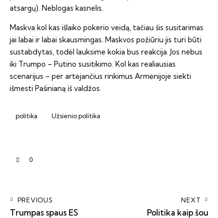
atsargų). Neblogas kasnelis.
Maskva kol kas išlaiko pokerio veidą, tačiau šis susitarimas
jai labai ir labai skausmingas. Maskvos požiūriu jis turi būti
sustabdytas, todėl lauksime kokia bus reakcija. Jos nebus
iki Trumpo – Putino susitikimo. Kol kas realiausias
scenarijus – per artėjančius rinkimus Armėnijoje siekti
išmesti Pašinianą iš valdžos.
politika
Užsienio politika
0
PREVIOUS
NEXT
Trumpas spaus ES
Politika kaip šou