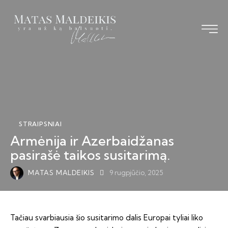
Pagrindinis
Straipsniai
Knyga
STRAIPSNIAI
Vizija TS-LKD
Armėnija ir Azerbaidžanas
Bendraukime
pasirašė taikos susitarimą.
MATAS MALDEIKIS
9 rugpjūčio, 2025
Tačiau svarbiausia šio susitarimo dalis Europai tyliai liko