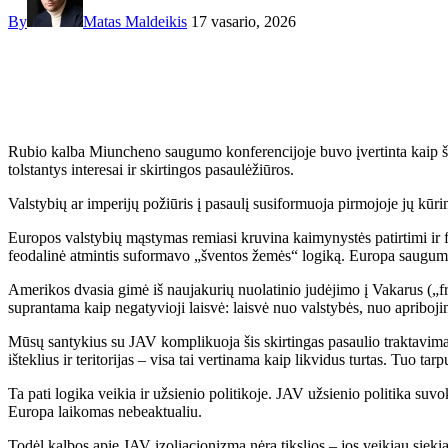
By
Matas Maldeikis
17 vasario, 2026
Rubio kalba Miuncheno saugumo konferencijoje buvo įvertinta kaip šve
tolstantys interesai ir skirtingos pasaulėžiūros.
Valstybių ar imperijų požiūris į pasaulį susiformuoja pirmojoje jų kūri
Europos valstybių mąstymas remiasi kruvina kaimynystės patirtimi ir fe
feodalinė atmintis suformavo „šventos žemės“ logiką. Europa saugumo si
Amerikos dvasia gimė iš naujakurių nuolatinio judėjimo į Vakarus („front
suprantama kaip negatyvioji laisvė: laisvė nuo valstybės, nuo apriboj
Mūsų santykius su JAV komplikuoja šis skirtingas pasaulio traktavimas.
išteklius ir teritorijas – visa tai vertinama kaip likvidus turtas. Tuo t
Ta pati logika veikia ir užsienio politikoje. JAV užsienio politika suv
Europa laikomas nebeaktualiu.
Todėl kalbos apie JAV izoliacionizmą nėra tikslios – jos veikiau siekia