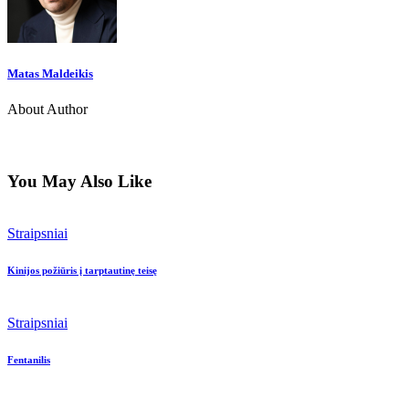
Matas Maldeikis
About Author
You May Also Like
Straipsniai
Kinijos požiūris į tarptautinę teisę
Straipsniai
Fentanilis