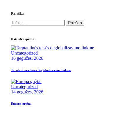
Paieška
Kiti straipsniai
Uncategorized
16 gegužės, 2026
Tarptautinės teisės deglobalizavimo linkme
Uncategorized
14 gegužės, 2026
Europa grįžta.