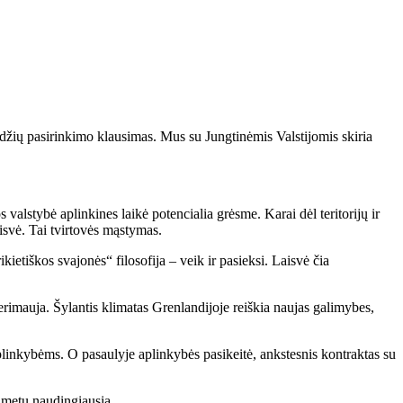
džių pasirinkimo klausimas. Mus su Jungtinėmis Valstijomis skiria
alstybė aplinkines laikė potencialia grėsme. Karai dėl teritorijų ir
isvė. Tai tvirtovės mąstymas.
kietiškos svajonės“ filosofija – veik ir pasieksi. Laisvė čia
erimauja. Šylantis klimatas Grenlandijoje reiškia naujas galimybes,
 aplinkybėms. O pasaulyje aplinkybės pasikeitė, ankstesnis kontraktas su
o metu naudingiausia.