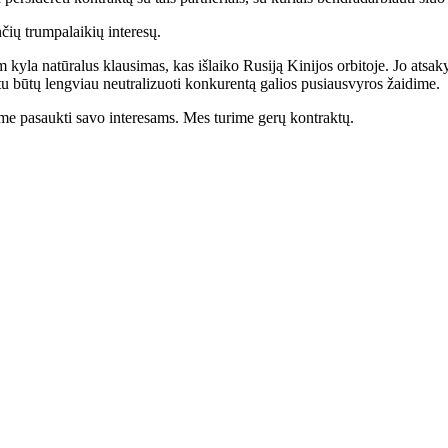
nčių trumpalaikių interesų.
 kyla natūralus klausimas, kas išlaiko Rusiją Kinijos orbitoje. Jo atsa
rtu būtų lengviau neutralizuoti konkurentą galios pusiausvyros žaidime.
lime pasaukti savo interesams. Mes turime gerų kontraktų.