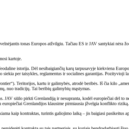
lnėjantis tonas Europos atžvilgiu. Tačiau ES ir JAV santykiai nėra žo
mosi kartoje.
odaline istorija. Dėl nesibaigiančių karų tarpusavyje kiekviena Europos v
ekia per taisykles, reglamentus ir socialines garantijas. Pozityvioji la
ier“). Teritorijos, kartu ir galimybės, atrodė beribės. Iš čia kilo „ameri
imų, nuo tradicijų. Tai beribių galimybių mąstymas.
 JAV siūlo pirkti Grenlandiją ir nesupranta, kodėl europiečiai dėl to n
arpu europiečiai Grenlandijos klausime pirmiausia įžvelgia konflikto riziką.
okiama kaip kontraktas, turintis galiojimo laiką – jis baigiasi pasikeitus
 persiderėti kontraktą su tais partneriais, su kuriais bendradarbiauti šiu