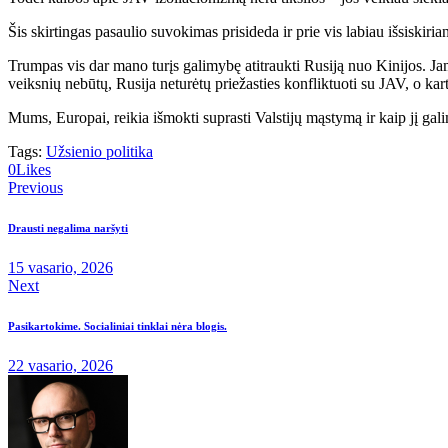
Šis skirtingas pasaulio suvokimas prisideda ir prie vis labiau išsiskiria
Trumpas vis dar mano turįs galimybę atitraukti Rusiją nuo Kinijos. Jam
veiksnių nebūtų, Rusija neturėtų priežasties konfliktuoti su JAV, o ka
Mums, Europai, reikia išmokti suprasti Valstijų mąstymą ir kaip jį ga
Tags:
Užsienio politika
0
Likes
Previous
Drausti negalima naršyti
15 vasario, 2026
Next
Pasikartokime. Socialiniai tinklai nėra blogis.
22 vasario, 2026