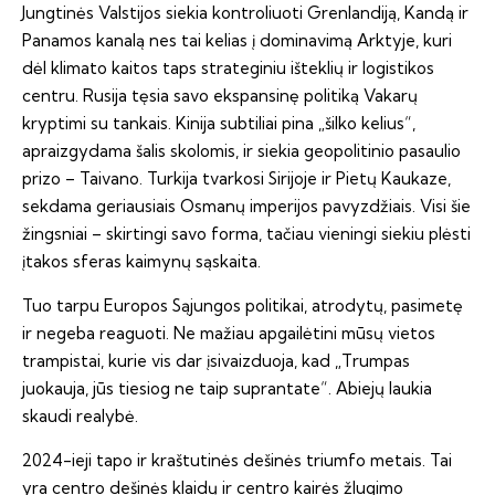
Jungtinės Valstijos siekia kontroliuoti Grenlandiją, Kandą ir
Panamos kanalą nes tai kelias į dominavimą Arktyje, kuri
dėl klimato kaitos taps strateginiu išteklių ir logistikos
centru. Rusija tęsia savo ekspansinę politiką Vakarų
kryptimi su tankais. Kinija subtiliai pina „šilko kelius“,
apraizgydama šalis skolomis, ir siekia geopolitinio pasaulio
prizo – Taivano. Turkija tvarkosi Sirijoje ir Pietų Kaukaze,
sekdama geriausiais Osmanų imperijos pavyzdžiais. Visi šie
žingsniai – skirtingi savo forma, tačiau vieningi siekiu plėsti
įtakos sferas kaimynų sąskaita.
Tuo tarpu Europos Sąjungos politikai, atrodytų, pasimetę
ir negeba reaguoti. Ne mažiau apgailėtini mūsų vietos
trampistai, kurie vis dar įsivaizduoja, kad „Trumpas
juokauja, jūs tiesiog ne taip suprantate“. Abiejų laukia
skaudi realybė.
2024-ieji tapo ir kraštutinės dešinės triumfo metais. Tai
yra centro dešinės klaidų ir centro kairės žlugimo