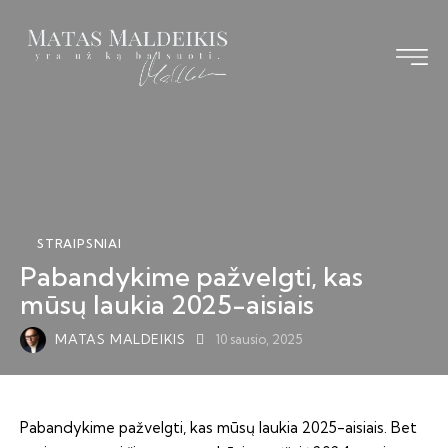
Pagrindinis
Straipsniai
Knyga
STRAIPSNIAI
Vizija TS-LKD
Pabandykime pažvelgti, kas
Bendraukime
mūsų laukia 2025-aisiais
MATAS MALDEIKIS
10 sausio, 2025
Pabandykime pažvelgti, kas mūsų laukia 2025-aisiais. Bet