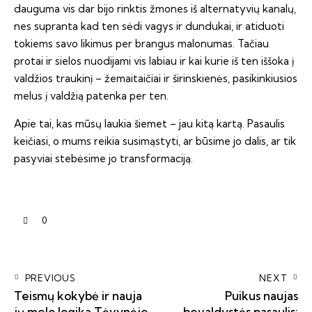
dauguma vis dar bijo rinktis žmones iš alternatyvių kanalų,
nes supranta kad ten sėdi vagys ir dundukai, ir atiduoti
tokiems savo likimus per brangus malonumas. Tačiau
protai ir sielos nuodijami vis labiau ir kai kurie iš ten iššoka į
valdžios traukinį – žemaitaičiai ir širinskienės, pasikinkiusios
melus į valdžią patenka per ten.
Apie tai, kas mūsų laukia šiemet – jau kitą kartą. Pasaulis
keičiasi, o mums reikia susimąstyti, ar būsime jo dalis, ar tik
pasyviai stebėsime jo transformaciją.
0
PREVIOUS
NEXT
Teismų kokybė ir nauja
Puikus naujas
jų melo logika Tėvynėje
bevaldystės pasaulis: