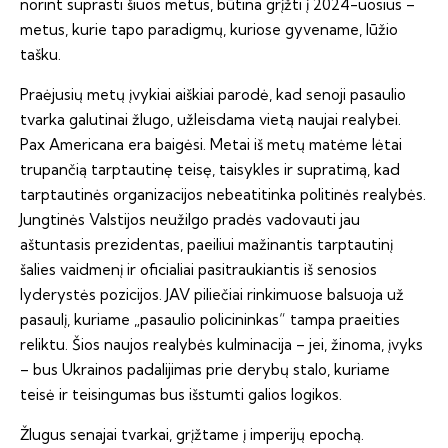
norint suprasti šiuos metus, būtina grįžti į 2024-uosius –
metus, kurie tapo paradigmų, kuriose gyvename, lūžio
tašku.
Praėjusių metų įvykiai aiškiai parodė, kad senoji pasaulio
tvarka galutinai žlugo, užleisdama vietą naujai realybei.
Pax Americana era baigėsi. Metai iš metų matėme lėtai
trupančią tarptautinę teisę, taisykles ir supratimą, kad
tarptautinės organizacijos nebeatitinka politinės realybės.
Jungtinės Valstijos neužilgo pradės vadovauti jau
aštuntasis prezidentas, paeiliui mažinantis tarptautinį
šalies vaidmenį ir oficialiai pasitraukiantis iš senosios
lyderystės pozicijos. JAV piliečiai rinkimuose balsuoja už
pasaulį, kuriame „pasaulio policininkas“ tampa praeities
reliktu. Šios naujos realybės kulminacija – jei, žinoma, įvyks
– bus Ukrainos padalijimas prie derybų stalo, kuriame
teisė ir teisingumas bus išstumti galios logikos.
Žlugus senajai tvarkai, grįžtame į imperijų epochą.