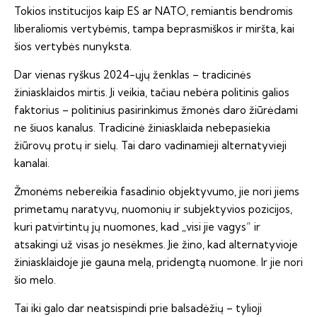
Tokios institucijos kaip ES ar NATO, remiantis bendromis
liberaliomis vertybėmis, tampa beprasmiškos ir miršta, kai
šios vertybės nunyksta.
Dar vienas ryškus 2024-ųjų ženklas – tradicinės
žiniasklaidos mirtis. Ji veikia, tačiau nebėra politinis galios
faktorius – politinius pasirinkimus žmonės daro žiūrėdami
ne šiuos kanalus. Tradicinė žiniasklaida nebepasiekia
žiūrovų protų ir sielų. Tai daro vadinamieji alternatyvieji
kanalai.
Žmonėms nebereikia fasadinio objektyvumo, jie nori jiems
primetamų naratyvų, nuomonių ir subjektyvios pozicijos,
kuri patvirtintų jų nuomones, kad „visi jie vagys“ ir
atsakingi už visas jo nesėkmes. Jie žino, kad alternatyvioje
žiniasklaidoje jie gauna melą, pridengtą nuomone. Ir jie nori
šio melo.
Tai iki galo dar neatsispindi prie balsadėžių – tylioji