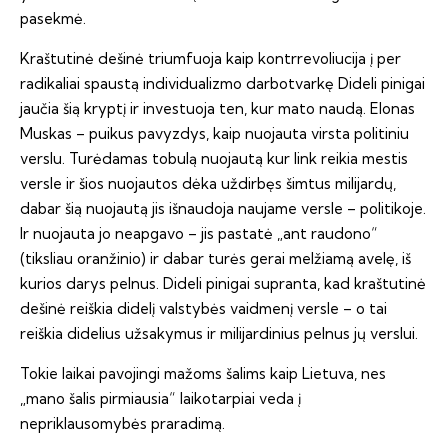
pasekmė.
Kraštutinė dešinė triumfuoja kaip kontrrevoliucija į per
radikaliai spaustą individualizmo darbotvarkę Dideli pinigai
jaučia šią kryptį ir investuoja ten, kur mato naudą. Elonas
Muskas – puikus pavyzdys, kaip nuojauta virsta politiniu
verslu. Turėdamas tobulą nuojautą kur link reikia mestis
versle ir šios nuojautos dėka uždirbęs šimtus milijardų,
dabar šią nuojautą jis išnaudoja naujame versle – politikoje.
Ir nuojauta jo neapgavo – jis pastatė „ant raudono“
(tiksliau oranžinio) ir dabar turės gerai melžiamą avelę, iš
kurios darys pelnus. Dideli pinigai supranta, kad kraštutinė
dešinė reiškia didelį valstybės vaidmenį versle – o tai
reiškia didelius užsakymus ir milijardinius pelnus jų verslui.
Tokie laikai pavojingi mažoms šalims kaip Lietuva, nes
„mano šalis pirmiausia“ laikotarpiai veda į
nepriklausomybės praradimą.