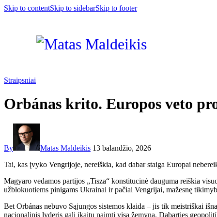
Skip to content
Skip to sidebar
Skip to footer
Straipsniai
Orbánas krito. Europos veto pr
By
Matas Maldeikis
13 balandžio, 2026
Tai, kas įvyko Vengrijoje, nereiškia, kad dabar staiga Europai nebere
Magyaro vedamos partijos „Tisza“ konstitucinė dauguma reiškia visuome
užblokuotiems pinigams Ukrainai ir pačiai Vengrijai, mažesnę tikimybę
Bet Orbánas nebuvo Sąjungos sistemos klaida – jis tik meistriškai išn
nacionalinis lyderis gali įkaitu paimti visą žemyną. Dabarties geopolit