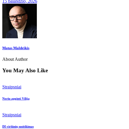
15 balandžio, 2026
Matas Maldeikis
About Author
You May Also Like
Straipsniai
Noriu apginti Viliją
Straipsniai
DI viršūnių susitikimas