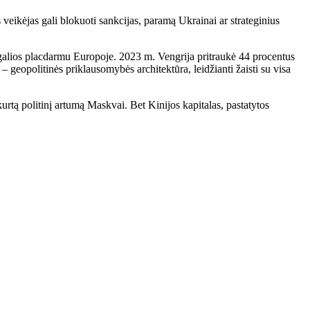
eikėjas gali blokuoti sankcijas, paramą Ukrainai ar strateginius
s galios placdarmu Europoje. 2023 m. Vengrija pritraukė 44 procentus
 – geopolitinės priklausomybės architektūra, leidžianti žaisti su visa
urtą politinį artumą Maskvai. Bet Kinijos kapitalas, pastatytos