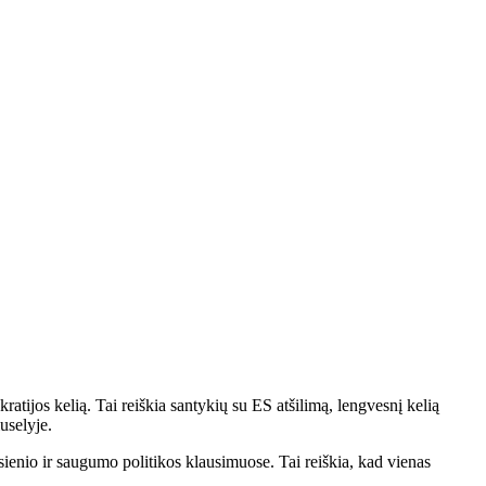
tijos kelią. Tai reiškia santykių su ES atšilimą, lengvesnį kelią
uselyje.
sienio ir saugumo politikos klausimuose. Tai reiškia, kad vienas