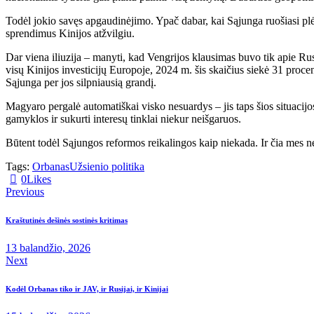
Todėl jokio savęs apgaudinėjimo. Ypač dabar, kai Sąjunga ruošiasi plė
sprendimus Kinijos atžvilgiu.
Dar viena iliuzija – manyti, kad Vengrijos klausimas buvo tik apie Ru
visų Kinijos investicijų Europoje, 2024 m. šis skaičius siekė 31 procent
Sąjunga per jos silpniausią grandį.
Magyaro pergalė automatiškai visko nesuardys – jis taps šios situacijo
gamyklos ir sukurti interesų tinklai niekur neišgaruos.
Būtent todėl Sąjungos reformos reikalingos kaip niekada. Ir čia mes n
Tags:
Orbanas
Užsienio politika
0
Likes
Previous
Kraštutinės dešinės sostinės kritimas
13 balandžio, 2026
Next
Kodėl Orbanas tiko ir JAV, ir Rusijai, ir Kinijai