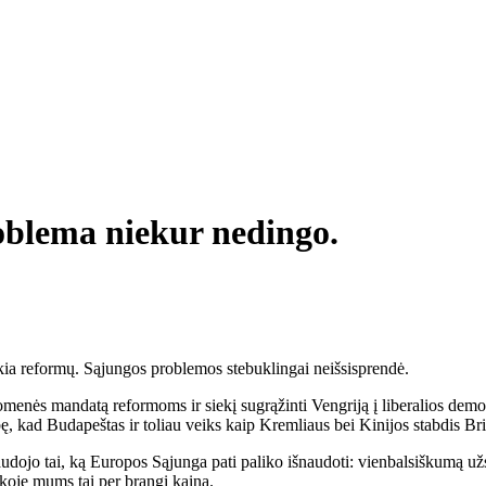
oblema niekur nedingo.
ikia reformų. Sąjungos problemos stebuklingai neišsisprendė.
nės mandatą reformoms ir siekį sugrąžinti Vengriją į liberalios demokra
, kad Budapeštas ir toliau veiks kaip Kremliaus bei Kinijos stabdis Bri
audojo tai, ką Europos Sąjunga pati paliko išnaudoti: vienbalsiškumą už
ikoje mums tai per brangi kaina.