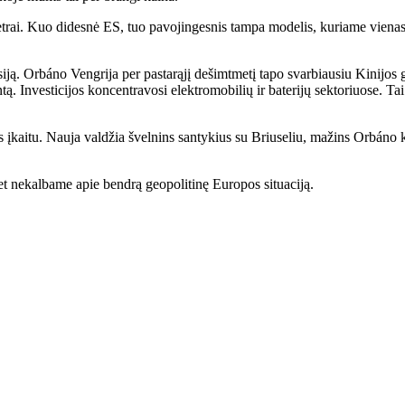
trai. Kuo didesnė ES, tuo pavojingesnis tampa modelis, kuriame vienas v
siją. Orbáno Vengrija per pastarąjį dešimtmetį tapo svarbiausiu Kinijo
ą. Investicijos koncentravosi elektromobilių ir baterijų sektoriuose. Tai
s įkaitu. Nauja valdžia švelnins santykius su Briuseliu, mažins Orbáno k
et nekalbame apie bendrą geopolitinę Europos situaciją.