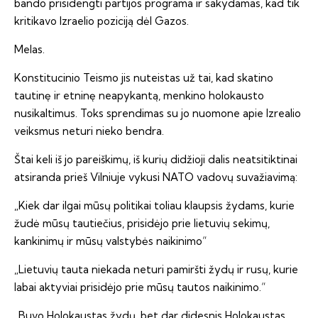
bando prisidengti partijos programa ir sakydamas, kad tik
kritikavo Izraelio poziciją dėl Gazos.
Melas.
Konstitucinio Teismo jis nuteistas už tai, kad skatino
tautinę ir etninę neapykantą, menkino holokausto
nusikaltimus. Toks sprendimas su jo nuomone apie Izrealio
veiksmus neturi nieko bendra.
Štai keli iš jo pareiškimų, iš kurių didžioji dalis neatsitiktinai
atsiranda prieš Vilniuje vykusi NATO vadovų suvažiavimą:
„Kiek dar ilgai mūsų politikai toliau klaupsis žydams, kurie
žudė mūsų tautiečius, prisidėjo prie lietuvių sekimų,
kankinimų ir mūsų valstybės naikinimo“
„Lietuvių tauta niekada neturi pamiršti žydų ir rusų, kurie
labai aktyviai prisidėjo prie mūsų tautos naikinimo.“
„Buvo Holokaustas žydų, bet dar didesnis Holokaustas