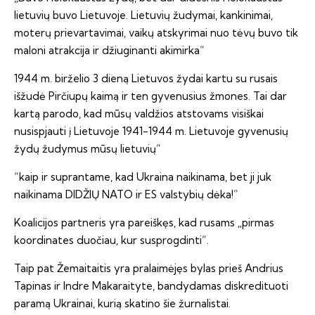
lietuvių buvo Lietuvoje. Lietuvių žudymai, kankinimai,
moterų prievartavimai, vaikų atskyrimai nuo tėvų buvo tik
maloni atrakcija ir džiuginanti akimirka“
1944 m. birželio 3 dieną Lietuvos žydai kartu su rusais
išžudė Pirčiupų kaimą ir ten gyvenusius žmones. Tai dar
kartą parodo, kad mūsų valdžios atstovams visiškai
nusispjauti į Lietuvoje 1941-1944 m. Lietuvoje gyvenusių
žydų žudymus mūsų lietuvių“
“kaip ir suprantame, kad Ukraina naikinama, bet ji juk
naikinama DIDŽIŲ NATO ir ES valstybių dėka!”
Koalicijos partneris yra pareiškęs, kad rusams „pirmas
koordinates duočiau, kur susprogdinti“.
Taip pat Žemaitaitis yra pralaimėjęs bylas prieš
Andrius
Tapinas
ir Indre Makaraityte, bandydamas diskredituoti
paramą Ukrainai, kurią skatino šie žurnalistai.