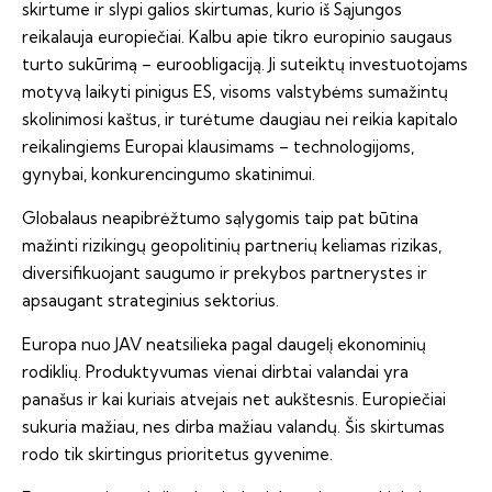
skirtume ir slypi galios skirtumas, kurio iš Sąjungos
reikalauja europiečiai. Kalbu apie tikro europinio saugaus
turto sukūrimą – euroobligaciją. Ji suteiktų investuotojams
motyvą laikyti pinigus ES, visoms valstybėms sumažintų
skolinimosi kaštus, ir turėtume daugiau nei reikia kapitalo
reikalingiems Europai klausimams – technologijoms,
gynybai, konkurencingumo skatinimui.
Globalaus neapibrėžtumo sąlygomis taip pat būtina
mažinti rizikingų geopolitinių partnerių keliamas rizikas,
diversifikuojant saugumo ir prekybos partnerystes ir
apsaugant strateginius sektorius.
Europa nuo JAV neatsilieka pagal daugelį ekonominių
rodiklių. Produktyvumas vienai dirbtai valandai yra
panašus ir kai kuriais atvejais net aukštesnis. Europiečiai
sukuria mažiau, nes dirba mažiau valandų. Šis skirtumas
rodo tik skirtingus prioritetus gyvenime.