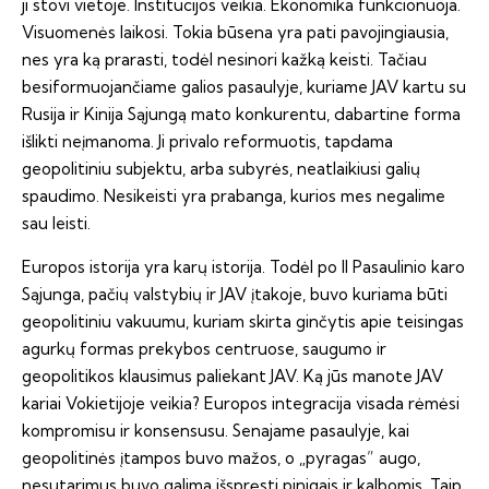
ji stovi vietoje. Institucijos veikia. Ekonomika funkcionuoja.
Visuomenės laikosi. Tokia būsena yra pati pavojingiausia,
nes yra ką prarasti, todėl nesinori kažką keisti. Tačiau
besiformuojančiame galios pasaulyje, kuriame JAV kartu su
Rusija ir Kinija Sąjungą mato konkurentu, dabartine forma
išlikti neįmanoma. Ji privalo reformuotis, tapdama
geopolitiniu subjektu, arba subyrės, neatlaikiusi galių
spaudimo. Nesikeisti yra prabanga, kurios mes negalime
sau leisti.
Europos istorija yra karų istorija. Todėl po II Pasaulinio karo
Sąjunga, pačių valstybių ir JAV įtakoje, buvo kuriama būti
geopolitiniu vakuumu, kuriam skirta ginčytis apie teisingas
agurkų formas prekybos centruose, saugumo ir
geopolitikos klausimus paliekant JAV. Ką jūs manote JAV
kariai Vokietijoje veikia? Europos integracija visada rėmėsi
kompromisu ir konsensusu. Senajame pasaulyje, kai
geopolitinės įtampos buvo mažos, o „pyragas” augo,
nesutarimus buvo galima išspręsti pinigais ir kalbomis. Taip