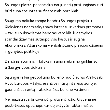
Sąjungos plėtrą, potencialus naujų narių prisijungimas turi
būti subalansuotas su finansiniais poreikiais.
Saugumo politika tampa bendru Sąjungos projektu.
Kiekvienas neatsisakys savo interesų ir karinės pramonės
– tačiau nubrėžiamas bendras vardiklis, ir gamybos
standartizavimas sutaupo visų kaštus ir augina
ekonomikas. Atsisakoma vienbalsiškumo principo užsienio
ir gynybos politikoje.
Bendras atominis ir kitoks masinio naikinimo ginklas su
aiškia gynybos doktrina.
Sąjungai reikia geopolitinio buferio nuo Šiaurės Afrikos iki
Rytų Europos – šalys, esančios mūsų interesų zonoje,
gaunančios rentą ir atliekančios buferio vaidmenį.
Ne mažiau svarbi kova dėl protų ir širdžių. Gyvename
post-tiesos epochoje, kur objektyvūs faktai mažiau