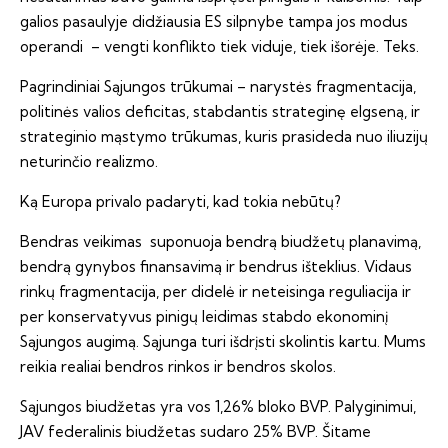
galios pasaulyje didžiausia ES silpnybe tampa jos modus
operandi – vengti konflikto tiek viduje, tiek išorėje. Teks.
Pagrindiniai Sąjungos trūkumai – narystės fragmentacija,
politinės valios deficitas, stabdantis strateginę elgseną, ir
strateginio mąstymo trūkumas, kuris prasideda nuo iliuzijų
neturinčio realizmo.
Ką Europa privalo padaryti, kad tokia nebūtų?
Bendras veikimas suponuoja bendrą biudžetų planavimą,
bendrą gynybos finansavimą ir bendrus išteklius. Vidaus
rinkų fragmentacija, per didelė ir neteisinga reguliacija ir
per konservatyvus pinigų leidimas stabdo ekonominį
Sąjungos augimą. Sąjunga turi išdrįsti skolintis kartu. Mums
reikia realiai bendros rinkos ir bendros skolos.
Sąjungos biudžetas yra vos 1,26% bloko BVP. Palyginimui,
JAV federalinis biudžetas sudaro 25% BVP. Šitame