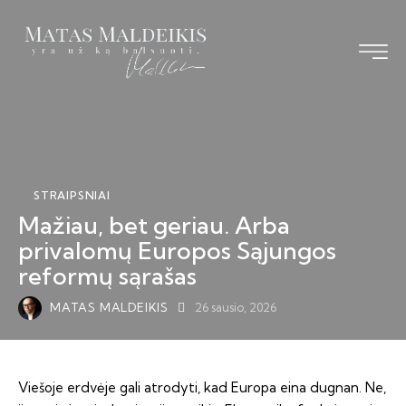
Pagrindinis
Straipsniai
Knyga
STRAIPSNIAI
Mažiau, bet geriau. Arba
Vizija TS-LKD
privalomų Europos Sąjungos
Bendraukime
reformų sąrašas
MATAS MALDEIKIS
26 sausio, 2026
Viešoje erdvėje gali atrodyti, kad Europa eina dugnan. Ne,