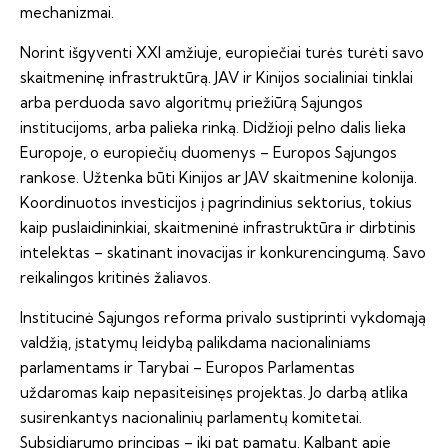
mechanizmai.
Norint išgyventi XXI amžiuje, europiečiai turės turėti savo
skaitmeninę infrastruktūrą. JAV ir Kinijos socialiniai tinklai
arba perduoda savo algoritmų priežiūrą Sąjungos
institucijoms, arba palieka rinką. Didžioji pelno dalis lieka
Europoje, o europiečių duomenys – Europos Sąjungos
rankose. Užtenka būti Kinijos ar JAV skaitmenine kolonija.
Koordinuotos investicijos į pagrindinius sektorius, tokius
kaip puslaidininkiai, skaitmeninė infrastruktūra ir dirbtinis
intelektas – skatinant inovacijas ir konkurencingumą. Savo
reikalingos kritinės žaliavos.
Institucinė Sąjungos reforma privalo sustiprinti vykdomąją
valdžią, įstatymų leidybą palikdama nacionaliniams
parlamentams ir Tarybai – Europos Parlamentas
uždaromas kaip nepasiteisinęs projektas. Jo darbą atlika
susirenkantys nacionalinių parlamentų komitetai.
Subsidiarumo principas – iki pat pamatų. Kalbant apie