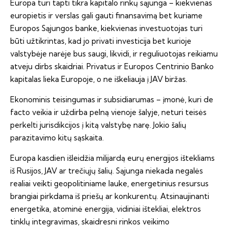
Europa turi tapti tikra kapitalo rinkų sąjunga – kiekvienas
europietis ir verslas gali gauti finansavimą bet kuriame
Europos Sąjungos banke, kiekvienas investuotojas turi
būti užtikrintas, kad jo privati investicija bet kurioje
valstybėje narėje bus saugi, likvidi, ir reguliuotojas reikiamu
atveju dirbs skaidriai. Privatus ir Europos Centrinio Banko
kapitalas lieka Europoje, o ne iškeliauja į JAV biržas.
Ekonominis teisingumas ir subsidiarumas – įmonė, kuri de
facto veikia ir uždirba pelną vienoje šalyje, neturi teisės
perkelti jurisdikcijos į kitą valstybę narę. Jokio šalių
parazitavimo kitų sąskaita.
Europa kasdien išleidžia milijardą eurų energijos ištekliams
iš Rusijos, JAV ar trečiųjų šalių. Sąjunga niekada negalės
realiai veikti geopolitiniame lauke, energetinius resursus
brangiai pirkdama iš priešų ar konkurentų. Atsinaujinanti
energetika, atominė energija, vidiniai ištekliai, elektros
tinklų integravimas, skaidresni rinkos veikimo