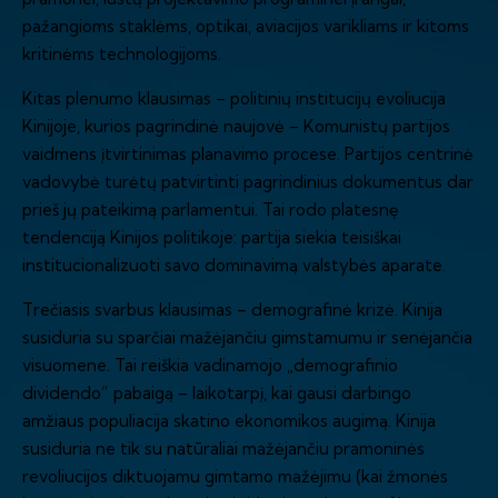
pažangioms staklėms, optikai, aviacijos varikliams ir kitoms
kritinėms technologijoms.
Kitas plenumo klausimas – politinių institucijų evoliucija
Kinijoje, kurios pagrindinė naujovė – Komunistų partijos
vaidmens įtvirtinimas planavimo procese. Partijos centrinė
vadovybė turėtų patvirtinti pagrindinius dokumentus dar
prieš jų pateikimą parlamentui. Tai rodo platesnę
tendenciją Kinijos politikoje: partija siekia teisiškai
institucionalizuoti savo dominavimą valstybės aparate.
Trečiasis svarbus klausimas – demografinė krizė. Kinija
susiduria su sparčiai mažėjančiu gimstamumu ir senėjančia
visuomene. Tai reiškia vadinamojo „demografinio
dividendo“ pabaigą – laikotarpį, kai gausi darbingo
amžiaus populiacija skatino ekonomikos augimą. Kinija
susiduria ne tik su natūraliai mažėjančiu pramoninės
revoliucijos diktuojamu gimtamo mažėjimu (kai žmonės