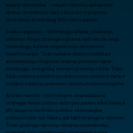
aukščio ekonomikai“ – naujam sektoriui, apimančiam
dronus, skraidančius taksi ir kitus oro transporto
sprendimus iki maždaug 1000 metrų aukščio.
Svarbus aspektas – technologijų sklaida į tradicinius
sektorius. Kinijos strategai supranta, kad vien tik naujų
technologijų kūrimas negarantuoja ekonominės
transformacijos. Todėl siekiama dirbtinį intelektą ir
automatizaciją integruoti į esamas pramonės šakas –
metalurgiją, energetiką, chemijos pramonę ir kitas. Tokiu
būdu siekiama padidinti produktyvumą, sumažinti taršą ir
prailginti tradicinių pramonės sektorių konkurencingumą.
Antrasis ramstis – technologinė savarankiškumo
strategija. Kinijos politinė vadovybė padarė aiškią išvadą iš
JAV eksporto kontrolės politikos: technologinė
priklausomybė nuo Vakarų gali tapti strateginiu silpnumu.
Todėl ypatingas dėmesys skiriamas puslaidininkių
pramonei, lustų projektavimo programinei įrangai,