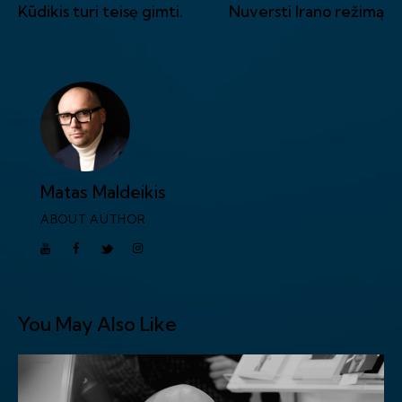
Kūdikis turi teisę gimti.
Nuversti Irano režimą
Matas Maldeikis
ABOUT AUTHOR
You May Also Like