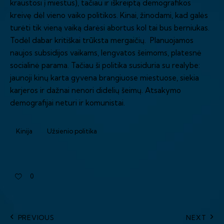
kraustosi į miestus), tačiau ir iškreiptą demografikos
kreivę dėl vieno vaiko politikos. Kinai, žinodami, kad galės
turėti tik vieną vaiką darėsi abortus kol tai bus berniukas.
Todėl dabar kritiškai trūksta mergaičių. Planuojamos
naujos subsidijos vaikams, lengvatos šeimoms, platesnė
socialinė parama. Tačiau ši politika susiduria su realybe:
jaunoji kinų karta gyvena brangiuose miestuose, siekia
karjeros ir dažnai nenori didelių šeimų. Atsakymo
demografijai neturi ir komunistai.
Kinija
Užsienio politika
0
PREVIOUS
NEXT