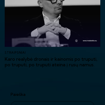
STRAIPSNIAI
Karo realybė dronais ir kainomis po truputi,
po truputi, po truputi ateina į rusų namus.
Paieška