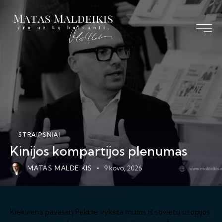
STRAIPSNIAI
Kinijos kompartijos plenumas
MATAS MALDEIKIS
9 kovo, 2026
Kiekvieną pavasarį Pekine vyksta mums iš sovietų utopijos