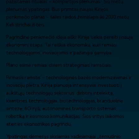
pažįstamas ritualas – kompartijos plenumas. Šių metų
plenumas ypatingas. Bus priimtas naujas Kinijos
penkmečio planas – šalies raidos žemėlapis iki 2030 metų.
Keli štrichai iš ten.
Pagrindinė penkmečio idėja aiški: Kinija siekia pereiti į naują
ekonominį etapą. Tai reiškia ekonomiką, kuri remiasi
technologijomis, inovacijomis ir pažangia gamyba.
Plano esmė remiasi dviem strateginiais ramsčiais.
Pirmasis ramstis – technologinės bazės modernizavimas ir
inovacijų plėtra. Kinija planuoja intensyviai investuoti į
aukštųjų technologijų sektorius: dirbtinį intelektą,
kvantines technologijas, biotechnologijas, branduolinę
sintezę, 6G ryšį, autonomines transporto sistemas,
robotiką ir kosmoso komunikacijas. Šios sritys laikomos
ateities ekonomikos pagrindu.
Ypatingas dėmesys skiriamas vadinamajai „žemutinio