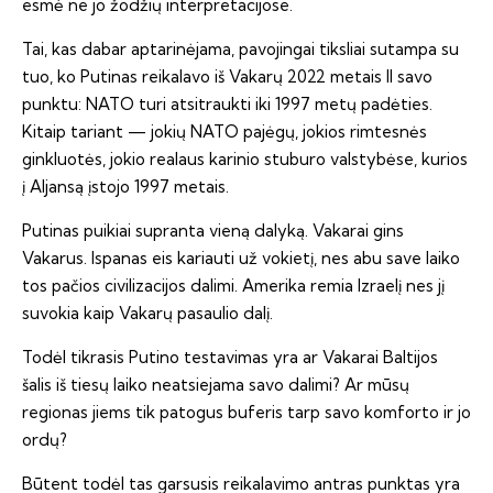
esmė ne jo žodžių interpretacijose.
Tai, kas dabar aptarinėjama, pavojingai tiksliai sutampa su
tuo, ko Putinas reikalavo iš Vakarų 2022 metais II savo
punktu: NATO turi atsitraukti iki 1997 metų padėties.
Kitaip tariant — jokių NATO pajėgų, jokios rimtesnės
ginkluotės, jokio realaus karinio stuburo valstybėse, kurios
į Aljansą įstojo 1997 metais.
Putinas puikiai supranta vieną dalyką. Vakarai gins
Vakarus. Ispanas eis kariauti už vokietį, nes abu save laiko
tos pačios civilizacijos dalimi. Amerika remia Izraelį nes jį
suvokia kaip Vakarų pasaulio dalį.
Todėl tikrasis Putino testavimas yra ar Vakarai Baltijos
šalis iš tiesų laiko neatsiejama savo dalimi? Ar mūsų
regionas jiems tik patogus buferis tarp savo komforto ir jo
ordų?
Būtent todėl tas garsusis reikalavimo antras punktas yra