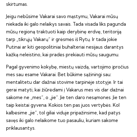
skirtumas.
Jeigu nebūsime Vakarai savo mąstymu, Vakarai mūsų
niekada iki galo nelaikys savais. Tada visada liks pagunda
mūsų regioną traktuoti kaip derybinę erdvę, teritoriją
tarp „tikrųjų Vakarų“ ir grėsmės iš Rytų. Ir tada jokie
Putinai ar kiti geopolitiniai buhalteriai nesijaus darantys
kažką neleistino, kai pradės prekiauti mūsų saugumu.
Pagal gyvenimo kokybę, miestų vaizdą, vartojimo įpročius
mes sau esame Vakarai. Bet būkime sąžiningi sau:
mentalitetu dar dažnai stovime tarpinėje stotyje. Ir tai
gerai matyti, kai žiūrėdami į Vakarus mes vis dar dažnai
sakome ne „mes“, o „jie“. Jie ten daro nesąmones. Jie ten
taip keistai gyvena. Kokios ten pas juos vertybės. Kol
kalbėsime „jie“, tol giliai viduje pripažinsime, kad patys
savęs iki galo nelaikome tuo pasauliu, kuriam sakome
priklausantys.