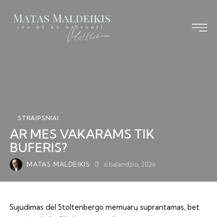
Pagrindinis
Straipsniai
Knyga
Vizija TS-LKD
STRAIPSNIAI
Bendraukime
AR MES VAKARAMS TIK
BUFERIS?
MATAS MALDEIKIS
6 balandžio, 2026
Sujudimas dėl Stoltenbergo memuarų suprantamas, bet