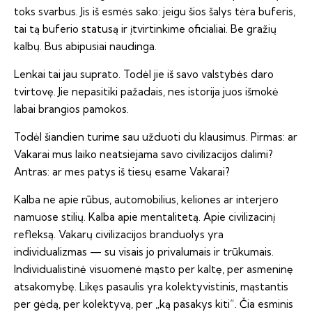
toks svarbus. Jis iš esmės sako: jeigu šios šalys tėra buferis,
tai tą buferio statusą ir įtvirtinkime oficialiai. Be gražių
kalbų. Bus abipusiai naudinga.
Lenkai tai jau suprato. Todėl jie iš savo valstybės daro
tvirtovę. Jie nepasitiki pažadais, nes istorija juos išmokė
labai brangios pamokos.
Todėl šiandien turime sau užduoti du klausimus. Pirmas: ar
Vakarai mus laiko neatsiejama savo civilizacijos dalimi?
Antras: ar mes patys iš tiesų esame Vakarai?
Kalba ne apie rūbus, automobilius, keliones ar interjero
namuose stilių. Kalba apie mentalitetą. Apie civilizacinį
refleksą. Vakarų civilizacijos branduolys yra
individualizmas — su visais jo privalumais ir trūkumais.
Individualistinė visuomenė mąsto per kaltę, per asmeninę
atsakomybę. Likęs pasaulis yra kolektyvistinis, mąstantis
per gėdą, per kolektyvą, per „ką pasakys kiti“. Čia esminis