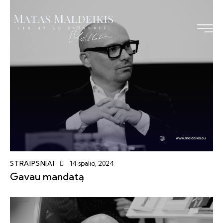
Pagrindinis
Straipsniai
Knyga
Vizija TS-LKD
Bendraukime
STRAIPSNIAI
14 spalio, 2024
Gavau mandatą