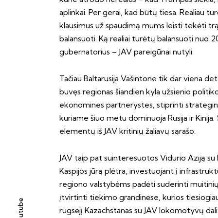
aplinkai. Per gerai, kad būtų tiesa. Realiau tu
klausimus už spaudimą mums leisti tekėti trą
balansuoti. Ką realiai turėtų balansuoti nuo 
gubernatorius – JAV pareigūnai nutyli.
Tačiau Baltarusija Vašintone tik dar viena det
buvęs regionas šiandien kyla užsienio politiko
ekonomines partnerystes, stiprinti strateginį 
kuriame šiuo metu dominuoja Rusija ir Kinija.
elementų iš JAV kritinių žaliavų sąrašo.
JAV taip pat suinteresuotos Vidurio Aziją su
Kaspijos jūrą plėtra, investuojant į infrastruk
regiono valstybėms padėti suderinti muitinių 
įtvirtinti tiekimo grandinėse, kurios tiesiog
Youtube
rugsėjį Kazachstanas su JAV lokomotyvų dal