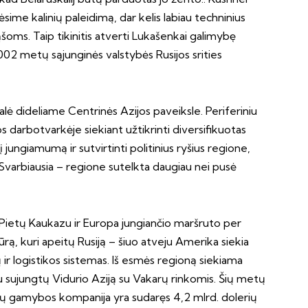
rėsime kalinių paleidimą, dar kelis labiau techninius
šoms. Taip tikinitis atverti Lukašenkai galimybę
2002 metų sąjunginės valstybės Rusijos srities
alė dideliame Centrinės Azijos paveiksle. Periferiniu
s darbotvarkėje siekiant užtikrinti diversifikuotas
jungiamumą ir sutvirtinti politinius ryšius regione,
 Svarbiausia – regione sutelkta daugiau nei pusė
 Pietų Kaukazu ir Europa jungiančio maršruto per
tūrą, kuri apeitų Rusiją – šiuo atveju Amerika siekia
ir logistikos sistemas. Iš esmės regioną siekiama
iau sujungtų Vidurio Aziją su Vakarų rinkomis. Šių metų
ių gamybos kompanija yra sudaręs 4,2 mlrd. dolerių