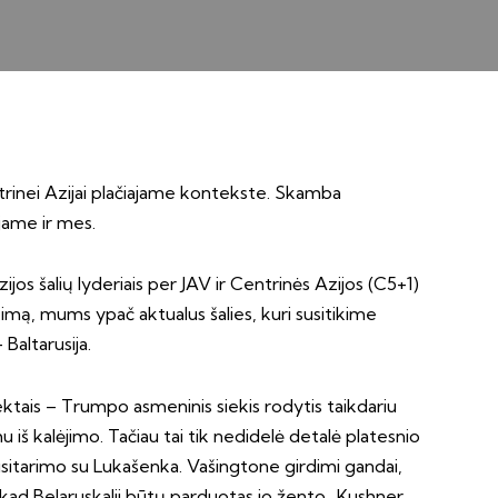
ntrinei Azijai plačiajame kontekste. Skamba
ojame ir mes.
os šalių lyderiais per JAV ir Centrinės Azijos (C5+1)
ikimą, mums ypač aktualus šalies, kuri susitikime
Baltarusija.
pektais – Trumpo asmeninis siekis rodytis taikdariu
 iš kalėjimo. Tačiau tai tik nedidelė detalė platesnio
usitarimo su Lukašenka. Vašingtone girdimi gandai,
kad Belaruskalij būtų parduotas jo žento.. Kushner