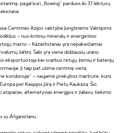
sitarimą, pagal kurį „Boeing“ parduos iki 37 lėktuvų
bekistane.
ausia Centrinės Azijos valstybė Jungtinėms Valstijoms.
diklius – nuo kritinių mineralų ir energetinio
esticijų masto – Kazachstanas yra nepakeičiamas
alumų šaltinį. Šalis yra viena didžiausių urano
tos eksportuotoja bei svarbus retųjų žemių ir baterijų
rmacijai. Ji taip pat užima centrinę vietą
me koridoriuje“ – naujame prekybos maršrute, kuris
Europa per Kaspijos jūrą ir Pietų Kaukazą. Šio
ti atsparias, alternatyvias energijos ir žaliavų tiekimo
os su Afganistanu.
rolės srityje, siekiant stiprinti priežiūrą, kad būtų