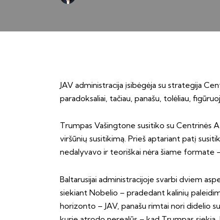
JAV administracija įsibėgėja su strategija Ce
paradoksaliai, tačiau, panašu, tolėliau, figūru
Trumpas Vašingtone susitiko su Centrinės Azij
viršūnių susitikimą. Prieš aptariant patį susit
nedalyvavo ir teoriškai nėra šiame formate – 
Baltarusijai administracijoje svarbi dviem as
siekiant Nobelio – pradedant kalinių paleidimu
horizonto – JAV, panašu rimtai nori didelio s
kurie atrodo nerealūs – kad Trumpas siekia, 