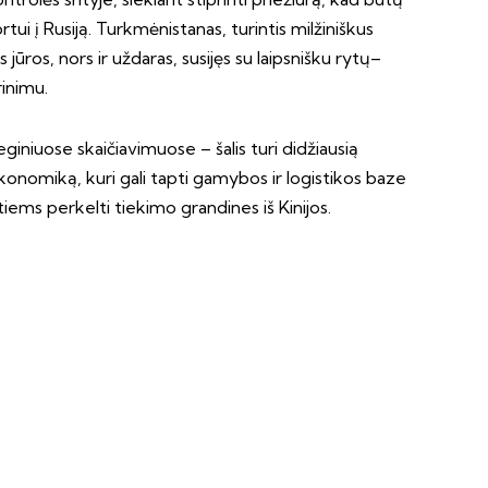
ui į Rusiją. Turkmėnistanas, turintis milžiniškus
s jūros, nors ir uždaras, susijęs su laipsnišku rytų–
inimu.
iniuose skaičiavimuose – šalis turi didžiausią
konomiką, kuri gali tapti gamybos ir logistikos baze
iems perkelti tiekimo grandines iš Kinijos.