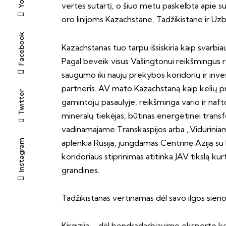
vertės sutartį, o šiuo metu paskelbta apie su
oro linijoms Kazachstane, Tadžikistane ir Uz
Facebook
Kazachstanas tuo tarpu išsiskiria kaip svarbi
Pagal beveik visus Vašingtonui reikšmingus ro
saugumo iki naujų prekybos koridorių ir inv
partneris. AV mato Kazachstaną kaip kelių priv
Twitter
gamintojų pasaulyje, reikšminga vario ir naf
mineralų tiekėjas, būtinas energetinei transfo
vadinamajame Transkaspijos arba „Vidurinia
Instagram
aplenkia Rusiją, jungdamas Centrinę Aziją su 
koridoriaus stiprinimas atitinka JAV tikslą kur
grandines.
Tadžikistanas vertinamas dėl savo ilgos sien
Kirgizija – dėl bendradarbiavimo eksporto kont