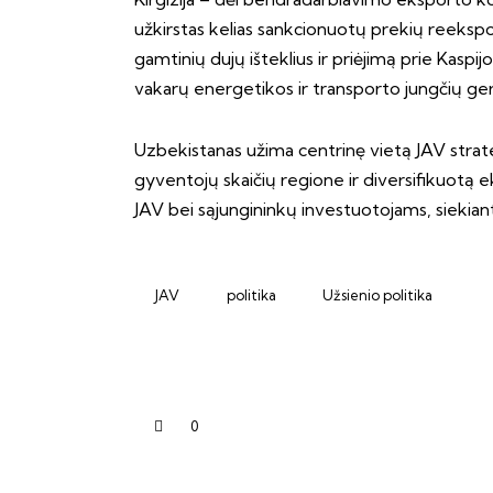
užkirstas kelias sankcionuotų prekių reeksport
gamtinių dujų išteklius ir priėjimą prie Kaspijo
vakarų energetikos ir transporto jungčių ger
Uzbekistanas užima centrinę vietą JAV strateg
gyventojų skaičių regione ir diversifikuotą e
JAV bei sąjungininkų investuotojams, siekiant
JAV
politika
Užsienio politika
0