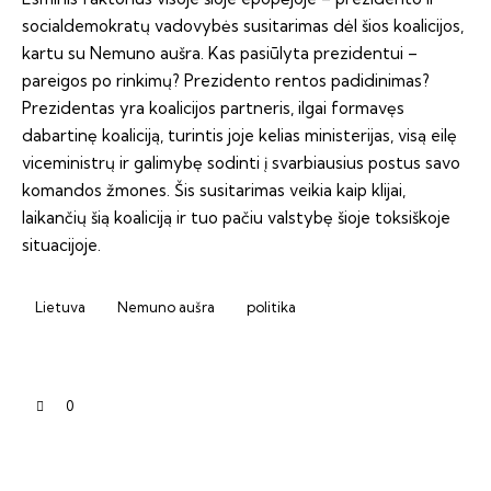
socialdemokratų vadovybės susitarimas dėl šios koalicijos,
kartu su Nemuno aušra. Kas pasiūlyta prezidentui –
pareigos po rinkimų? Prezidento rentos padidinimas?
Prezidentas yra koalicijos partneris, ilgai formavęs
dabartinę koaliciją, turintis joje kelias ministerijas, visą eilę
viceministrų ir galimybę sodinti į svarbiausius postus savo
komandos žmones. Šis susitarimas veikia kaip klijai,
laikančių šią koaliciją ir tuo pačiu valstybę šioje toksiškoje
situacijoje.
Lietuva
Nemuno aušra
politika
0