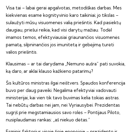
Visa tai – labai gerai apgalvotas, metodiškas darbas. Mes
kiekvienas esame kognityvinio karo taikiniai; jo tikslas –
sulaužyti mūsų visuomenės valią priešintis. Kad pasiektų
daugiau, priešui reikia, kad visi darytų mažiau. Todėl
imamos temos, efektyviausiai griaunančios visuomenės
pamatą, silpninančios jos imunitetą ir gebėjimą turėti
valios priešintis.
Klausimas – ar tai darydama „Nemuno aušra“ pati suvokia,
ką daro, ar aklai klauso kažkieno patarimų?
Šis kultūros ministras ilgai neištvers. Spaudos konferencija
buvo per daug paveiki. Negalima efektyviai vadovauti
ministerijai, kai vien tik tavo buvimas kelia tokias aistras.
Tai nebūtų darbas nei jam, nei Vyriausybei. Prezidentas
sugrįš prie mėgstamiausios savo rolės – Pontijaus Piloto,
nusiplaudamas rankas: „aš niekuo dėtas.“
Esminis faktorius visoje šioje epopėjoje – prezidento ir