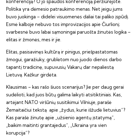
konferenciją? O jo spaudos konferenciją peržiūrėjote.
Politika yra dėmesio patraukimo menas. Net jeigu jums
buvo juokinga – didelei visuomenės daliai tai paliko įspūdį.
Esmė kalboje nebuvo tos improvizacijos apie Čiurlionį;
svarbesnė buvo labai sąmoningai paruošta žinutės logika –
elitas ir žmonės, mes ir jie.
Elitas, pasisavinęs kultūrą ir pinigus, priešpastatomas
žmogui, garažiuky, grublėtom nuo juodo dienos darbo
tapantį tradicinę, supuvusių Vakarų dar nepaliestą
Lietuvą. Kažkur girdėta.
Klausimas – kas rašo šiuos scenarijus? Jie per daug gerai
sudėlioti, kad juos būtų galima laikyti atsitiktiniais. Kas,
artėjant NATO viršūnių susitikimui Vilniuje, parašė
Žemaitaičiui tekstą apie „žydus, kurie išžudė lietuvius“?
Kas parašė žinutę apie „užsienio agentų įstatymą“,
„baikim maitinti grantajedus“, „Ukraina yra vien
korupcija“?