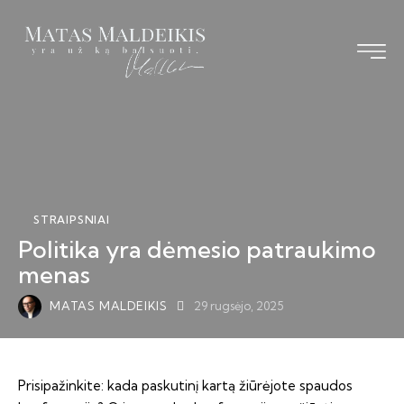
Pagrindinis
Straipsniai
Knyga
STRAIPSNIAI
Vizija TS-LKD
Politika yra dėmesio patraukimo
Bendraukime
menas
MATAS MALDEIKIS
29 rugsėjo, 2025
Prisipažinkite: kada paskutinį kartą žiūrėjote spaudos