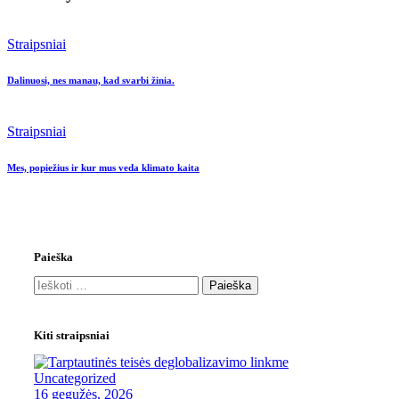
Straipsniai
Dalinuosi, nes manau, kad svarbi žinia.
Straipsniai
Mes, popiežius ir kur mus veda klimato kaita
Paieška
Kiti straipsniai
Uncategorized
16 gegužės, 2026