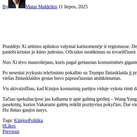
By
Matas Maldeikis
11 liepos, 2025
Prasidėjo Xi artimos aplinkos valymai kariuomenėje ir regionuose. Deši
pastebi keistus jo kūno judesius. Oficialus susitikimas su tovariščium
Nuo Xi tėvo mauzoliejaus, kuris pagal geriausias komunistinės giganto
Po neseniai įvykusio telefoninio pokalbio su Trumpu žiniasklaida jį pris
viešas žiniasklaidos gestas buvo paprasčiausias atsitiktinumas.
Vis akivaizdžiau, kad Kinijos komunistų partijos viduje vyksta rimti da
Tačiau spekuliacijose jau kalbama ir apie galimą įpėdinį – Wang Yangą.
pasekmių, kurios Vakarams galėtų reikšti pozityvius pokyčius. Dar vie
Hu Jintao gaujos narys.
Tags:
KinijosPolitika
0
Likes
Previous