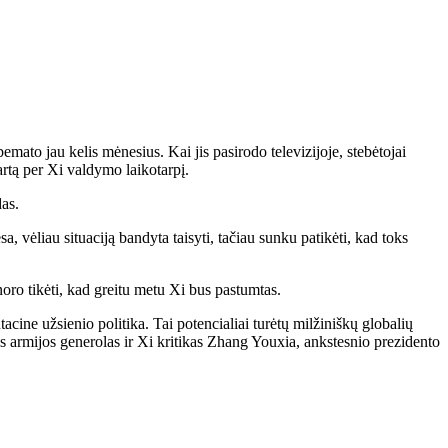
ato jau kelis mėnesius. Kai jis pasirodo televizijoje, stebėtojai
artą per Xi valdymo laikotarpį.
as.
a, vėliau situaciją bandyta taisyti, tačiau sunku patikėti, kad toks
noro tikėti, kad greitu metu Xi bus pastumtas.
cine užsienio politika. Tai potencialiai turėtų milžiniškų globalių
s armijos generolas ir Xi kritikas Zhang Youxia, ankstesnio prezidento