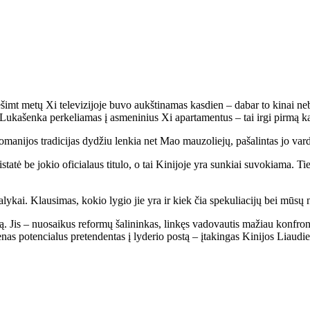
mt metų Xi televizijoje buvo aukštinamas kasdien – dabar to kinai nebem
i Lukašenka perkeliamas į asmeninius Xi apartamentus – tai irgi pirmą k
manijos tradicijas dydžiu lenkia net Mao mauzoliejų, pašalintas jo vard
tatė be jokio oficialaus titulo, o tai Kinijoje yra sunkiai suvokiama. Ties
lykai. Klausimas, kokio lygio jie yra ir kiek čia spekuliacijų bei mūsų 
 Jis – nuosaikus reformų šalininkas, linkęs vadovautis mažiau konfronta
nas potencialus pretendentas į lyderio postą – įtakingas Kinijos Liaudie