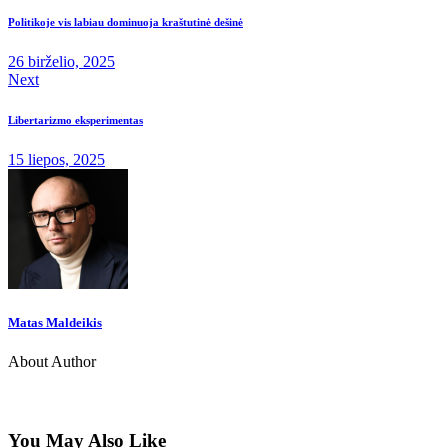
Politikoje vis labiau dominuoja kraštutinė dešinė
26 birželio, 2025
Next
Libertarizmo eksperimentas
15 liepos, 2025
Matas Maldeikis
About Author
You May Also Like